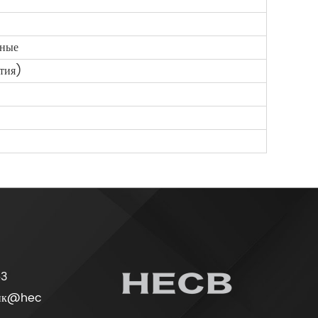
дные
тия)
63
ик@hec