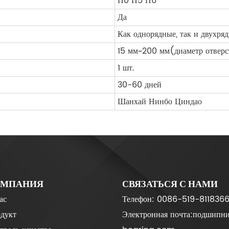
П0 П5 П6
Да
Как однорядные, так и двухря
15 мм~200 мм(диаметр отверс
1 шт.
30-60 дней
Шанхай Нинбо Циндао
ОМПАНИЯ
СВЯЗАТЬСЯ С НАМИ
ас
Телефон: 0086-519-811836
дукт
Электронная почта:
подшипн