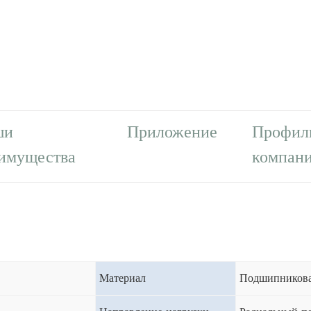
ши
Приложение
Профил
имущества
компан
Материал
Подшипникова