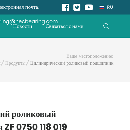
ектронная почта:
RU
ring@hecbearing.com
Новости
Связаться с нами
Ваше местоположение:
м
Продукты
Цилиндрический роликовый подшипник
ий роликовый
 ZF 0750 118 019