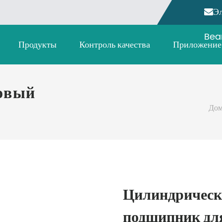
Эл
Bea
Продукты
Контроль качества
Приложение
овый
До
Цилиндрическ
подшипник для