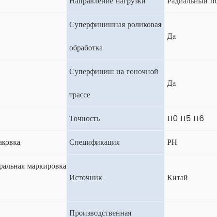
Направление нагрузки
Радиальный п
Суперфинишная роликовая
Да
обработка
Суперфиниш на гоночной
Да
трассе
Точность
П0 П5 П6
аковка
Спецификация
РН
альная маркировка
Источник
Китай
Производственная