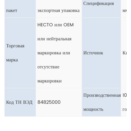
Спецификация
пакет
экспортная упаковка
мм
HECTO или OEM
или нейтральная
Торговая
маркировка или
Источник
Кит
марка
отсутствие
маркировки
Производственная
10 
Код ТН ВЭД
84825000
мощность
год