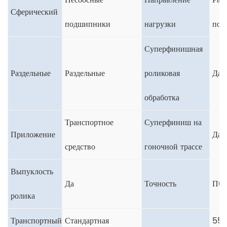
Несоосные
Направление
Рад
Сферический
подшипники
нагрузки
под
Суперфинишная
Раздельные
Раздельные
роликовая
Да
обработка
Транспортное
Суперфиниш на
Приложение
Да
средство
гоночной трассе
Выпуклость
Да
Точность
П0 
ролика
Транспортный
Стандартная
55*