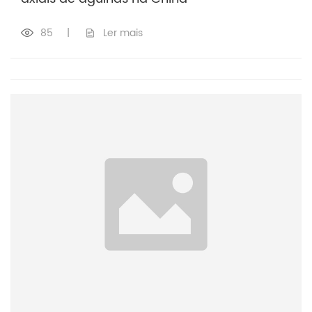
85
|
Ler mais