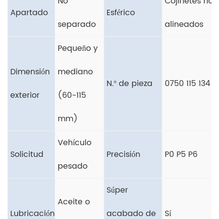
No
Cojinetes no
Apartado
Esférico
separado
alineados
Pequeño y
Dimensión
mediano
N.º de pieza
0750 115 134
exterior
(60-115
mm)
Vehículo
Solicitud
Precisión
P0 P5 P6
pesado
Súper
Aceite o
Lubricación
acabado de
Sí