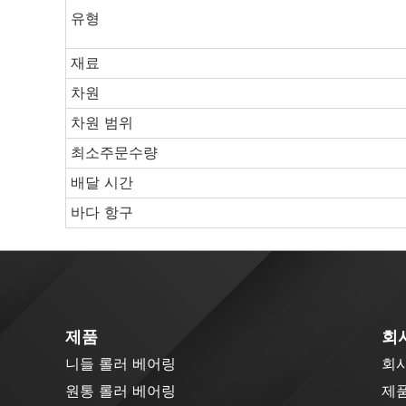
유형
재료
차원
차원 범위
최소주문수량
배달 시간
바다 항구
제품
회
니들 롤러 베어링
회
원통 롤러 베어링
제