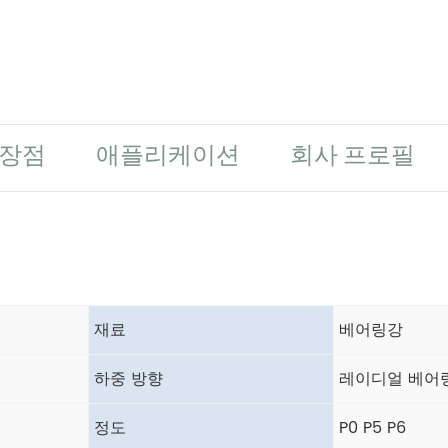
 장점
애플리케이션
회사 프로필
재료
베어링강
하중 방향
레이디얼 베어
정도
P0 P5 P6