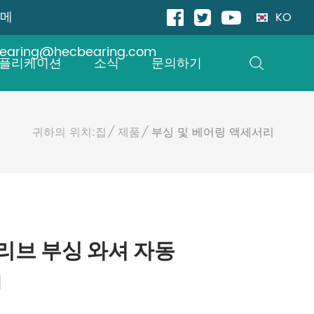
메
KO
earing@hecbearing.com
플리케이션
소식
문의하기
귀하의 위치:
집
제품
부싱 및 베어링 액세서리
리브 부싱 와셔 자동
1