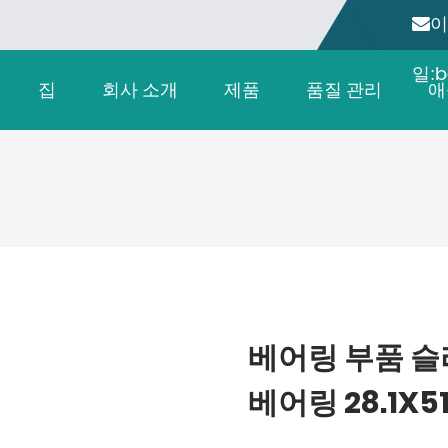
이
일:b
집
회사 소개
제품
품질 관리
애
베어링 부품 슬
베어링 28.1X5