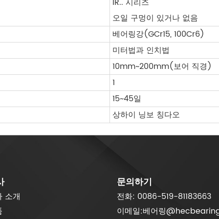
IR.. 시리즈
오일 구멍이 있거나 없음
베어링강(GCr15, 100Cr6)
미터법과 인치법
10mm~200mm(보어 직경)
1
15~45일
상하이 닝보 칭다오
사
문의하기
사 소개
전화: 0086-519-81183663
품
이메일:
베어링@hecbearing