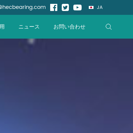
ecbearing.com
JA
用
ニュース
お問い合わせ