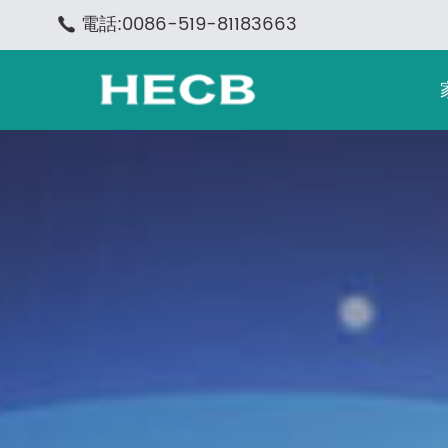
電話:0086-519-81183663