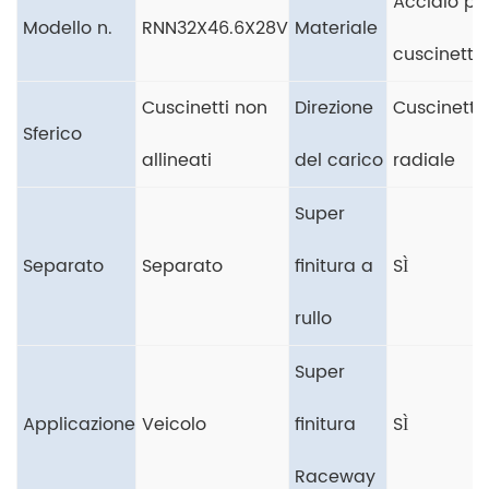
Acciaio pe
Modello n.
RNN32X46.6X28V
Materiale
cuscinetti
Cuscinetti non
Direzione
Cuscinetto
Sferico
allineati
del carico
radiale
Super
Separato
Separato
finitura a
SÌ
rullo
Super
Applicazione
Veicolo
finitura
SÌ
Raceway