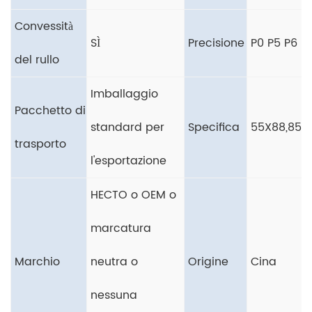
Convessità
SÌ
Precisione
P0 P5 P6
del rullo
Imballaggio
Pacchetto di
standard per
Specifica
55X88,85
trasporto
l'esportazione
HECTO o OEM o
marcatura
Marchio
neutra o
Origine
Cina
nessuna