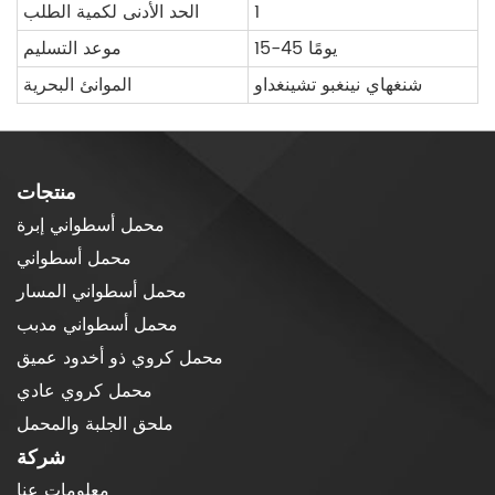
1
الحد الأدنى لكمية الطلب
15-45 يومًا
موعد التسليم
شنغهاي نينغبو تشينغداو
الموانئ البحرية
منتجات
محمل أسطواني إبرة
محمل أسطواني
محمل أسطواني المسار
محمل أسطواني مدبب
محمل كروي ذو أخدود عميق
محمل كروي عادي
ملحق الجلبة والمحمل
شركة
معلومات عنا