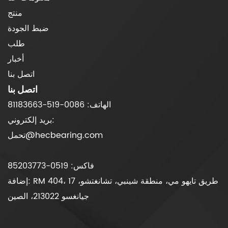
منتج
ضبط الجودة
طلب
أخبار
اتصل بنا
اتصل بنا
الهاتف: 0086-519-81183663
بريد إلكتروني:
تحمل@hecbearing.com
فاكس: 0519-85203773
إضافة: RM 404، 17 طريق تايهو مي، منطقة شينبي، تشانغتشو،
جيانغسو 213022، الصين