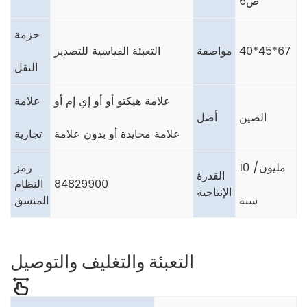
ص6
حزمة
40*45*67
مواصفة
التعبئة القياسية للتصدير
النقل
علامة هيكتو أو أو إي إم أو
علامة
الصين
أصل
علامة محايدة أو بدون علامة
تجارية
10 مليون/
رمز
القدرة
84829900
النظام
الإنتاجية
سنة
المنسق
التعبئة والتغليف والتوصيل